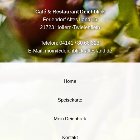
Café & Restaurant Deichblick
Feriendorf Altes Land 15
21723 Hollern-Twielenfleth
Telefon:
04141 / 80 68 323
E-Mail:
moin@deichblick-altesland.de
Home
Speisekarte
Mein Deichblick
Kontakt